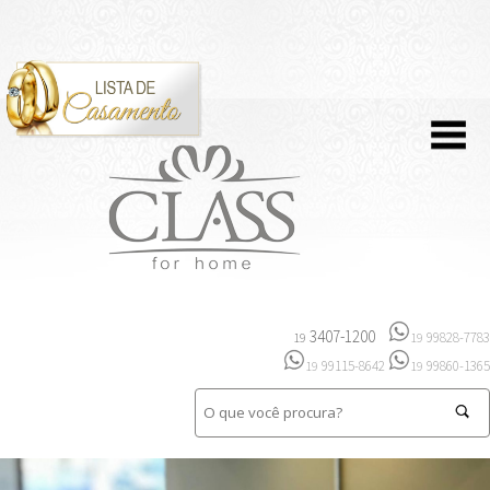
3407-1200
99828-7783
19
19
99115-8642
99860-1365
19
19