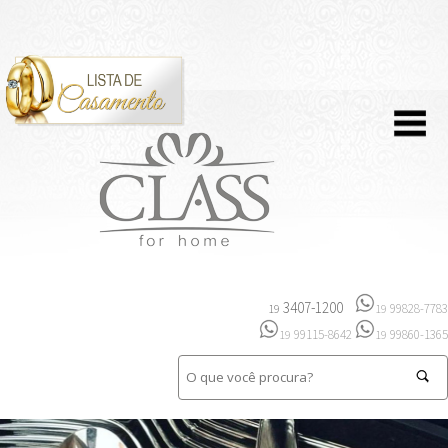
3407-1200
99828-7783
19
19
99115-8642
99860-1365
19
19