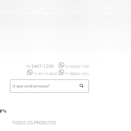
3407-1200
99828-7783
19
19
99115-8642
99860-1365
19
19
FF%
TODOS OS PRODUTOS