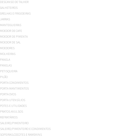
DESCANSO DE TALHER
GALHETEIROS
GRELHAS E FRIGIDEIRAS
JARRAS
MANTEIGUEIRAS
MOEDOR DE CAFE
MOEDOR DE PIMENTA
MOEDOR DE SAL
MOEDORES
MOLHEIRAS
PANELA
PANELAS
PETISQUEIRA
PILÃO
PORTA CONDIMENTOS
PORTA MANTIMENTOS
PORTA OVOS
PORTA UTENSÍLIOS
POTES E UTILIDADES
PRATOS AVULSOS
REFRATÁRIOS
SALEIRO/PIMENTEIRO
SALEIRO/PIMENTEIRO E CONDIMENTOS
SOPEIRAS,COCOTES E RAMEKINS