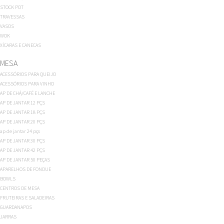
STOCK POT
TRAVESSAS
VASOS
WOK
XÍCARAS E CANECAS
MESA
ACESSÓRIOS PARA QUEIJO
ACESSÓRIOS PARA VINHO
AP DE CHÁ/CAFÉ E LANCHE
AP DE JANTAR 12 PÇS
AP DE JANTAR 18 PÇS
AP DE JANTAR 20 PÇS
ap de jantar 24 pçs
AP DE JANTAR 30 PÇS
AP DE JANTAR 42 PÇS
AP DE JANTAR 50 PEÇAS
APARELHOS DE FONDUE
BOWLS
CENTROS DE MESA
FRUTEIRAS E SALADEIRAS
GUARDANAPOS
JARRAS