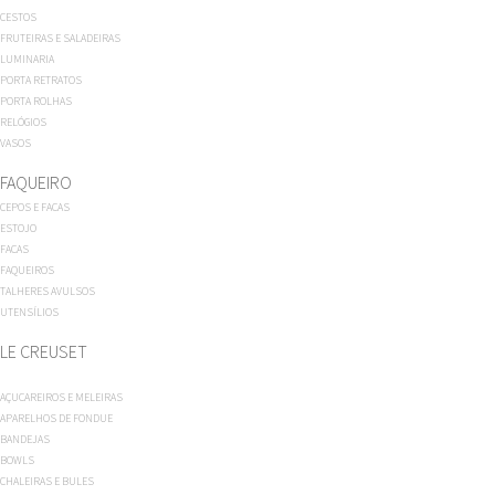
CESTOS
FRUTEIRAS E SALADEIRAS
LUMINARIA
PORTA RETRATOS
PORTA ROLHAS
RELÓGIOS
VASOS
FAQUEIRO
CEPOS E FACAS
ESTOJO
FACAS
FAQUEIROS
TALHERES AVULSOS
UTENSÍLIOS
LE CREUSET
AÇUCAREIROS E MELEIRAS
APARELHOS DE FONDUE
BANDEJAS
BOWLS
CHALEIRAS E BULES