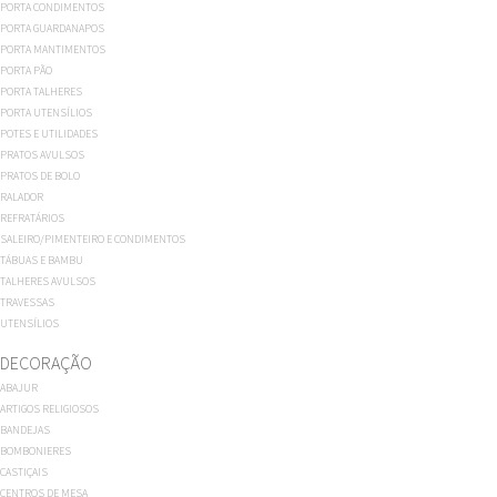
PORTA CONDIMENTOS
PORTA GUARDANAPOS
PORTA MANTIMENTOS
PORTA PÃO
PORTA TALHERES
PORTA UTENSÍLIOS
POTES E UTILIDADES
PRATOS AVULSOS
PRATOS DE BOLO
RALADOR
REFRATÁRIOS
SALEIRO/PIMENTEIRO E CONDIMENTOS
TÁBUAS E BAMBU
TALHERES AVULSOS
TRAVESSAS
UTENSÍLIOS
DECORAÇÃO
ABAJUR
ARTIGOS RELIGIOSOS
BANDEJAS
BOMBONIERES
CASTIÇAIS
CENTROS DE MESA