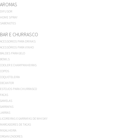
AROMAS
DIFUSOR
HOME SPRAY
SABONETES
BAR E CHURRASCO
ACESSORIOS PARA DRINKS
ACESSÓRIOS PARA VINHO
BALDES PARA GELO
BOWLS
COOLER E CHAMPANHEIRAS
COPOS
COQUETELEIRA
DECANTER
ESTOJOS PARA CHURRASCO
FACAS
GAMELAS
GARRAFAS
JARRAS
LICOREIRAS E GARRAFAS DE WHISKY
MARCADORES DE TACAS
MIGALHEIRA
ORGANIZADORES