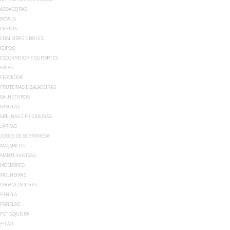
ASSADEIRAS
BOWLS
CESTOS
CHALEIRAS E BULES
COPOS
ESCORREDOR E SUPORTES
FACAS
FERVEDOR
FRUTEIRAS E SALADEIRAS
GALHETEIROS
GAMELAS
GRELHAS E FRIGIDEIRAS
JARRAS
JOGOS DE SOBREMESA
MAÇARICOS
MANTEIGUEIRAS
MOEDORES
MOLHEIRAS
ORGANIZADORES
PANELA
PANELAS
PETISQUEIRA
PILÃO