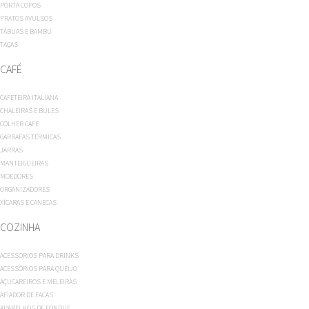
PORTA COPOS
PRATOS AVULSOS
TÁBUAS E BAMBU
TAÇAS
CAFÉ
CAFETEIRA ITALIANA
CHALEIRAS E BULES
COLHER CAFE
GARRAFAS TÉRMICAS
JARRAS
MANTEIGUEIRAS
MOEDORES
ORGANIZADORES
XÍCARAS E CANECAS
COZINHA
ACESSORIOS PARA DRINKS
ACESSÓRIOS PARA QUEIJO
AÇUCAREIROS E MELEIRAS
AFIADOR DE FACAS
APARELHOS DE FONDUE