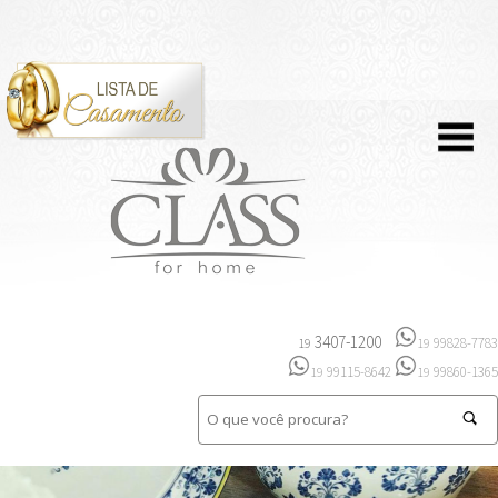
3407-1200
99828-7783
19
19
99115-8642
99860-1365
19
19