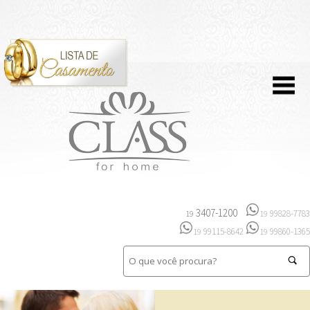
3407-1200
99828-7783
19
19
99115-8642
99860-1365
19
19