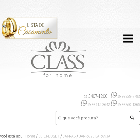
3407-1200
99828-7783
19
19
99115-8642
99860-1365
19
19
Você está aqui:
Home
/
LE CREUSET
/
JARRAS
/
JARRA 2L LARANJA